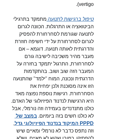
vertigo).
טיפול ברגישות לתנועה
מתמקד בתרגילי 
הביטואציה או התרגלות. הכוונה לגרום 
לתנועה שגורמת לסחרחורת להפסיק 
לגרום לסחרחורת על ידי חשיפה חוזרת 
והדרגתית לאותה תנועה. דוגמא – אם 
מעבר מהיר משכיבה לישיבה גורם 
לסחרחורת, התרגול יתמקד בחזרה על 
המעבר הזה שוב ושוב. בהתקדמות 
הדרגתית ונכונה, המוח "ילמד" שהתנועה 
הזו אינה מסוכנת ולכן יפחית את 
הסחרחורת. רגישות נוספת נפוצה מאד 
היא הרגישות לנדנוד הפיזיולוגי של האדם. 
כולנו מתנדנדים בעמידה וזה נורמלי, אבל 
לא כולנו חשים בזה ביומיום. 
במצב של 
PPPD המיקוד בנדנוד הפיזיולוגי גדל
, 
וזה נתפס כדבר לא נורמלי ומאיים שיש 
להפסיקו. כמובן שהוא לא מאיים, ושלא 