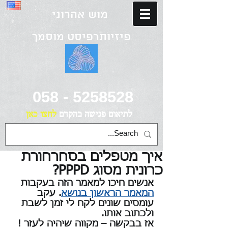
מוש אהרוני
פיזיותרפיסט מוסמך
058 - 5258528
לתיאום פגישה
בהקדם
לחצו כאן
איך מטפלים בסחרחורת
כרונית מסוג PPPD?
אנשים חיכו למאמר הזה בעקבות 
המאמר הראשון בנושא
. עקב 
עומסים שונים לקח לי זמן לשבת 
ולכתוב אותו.
אז בבקשה – מקווה שיהיה לעזר !