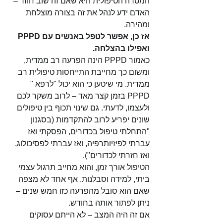
המטרה הטיפולית היא שאם זה שוב חוזר – 
האדם ידע לנהל את זה בצורה מוצלחת 
ומהירה. 
אז כן, אפשר לטפל באנשים עם PPPD 
ואפילו בהצלחה.
כאמור PPPD הינה הפרעה רב ממדית, 
ומשום כך מחייבת התייחסות טיפולית רב 
ממדית. מי שיטען כי הוא יכול "לרפא " 
PPPD בזמן קצר מאד – לרוב משקר לכם 
ולעצמו, לדעתי. גם שינוי תכוף בין טיפולים 
שונים יפריע לרוב להתקדמות (בסגנון 
"התחלתי טיפול בכדורים, הפסקתי ואז 
עברתי לפיזיותרפיה, ואז עברתי לפסיכולוג, 
ואז חזרתי לכדורים").
הטיפול אורך זמן, והוא מחייב תרגול עצמי 
ביתי, למידה וסבלנות. אף אחד לא מצפה 
שאם הוא סובל מהפרעה כזו חמש שנים – 
ניתן לפתור אותה בחודש.
אם זה היה המצב – לא הייתם עסוקים 