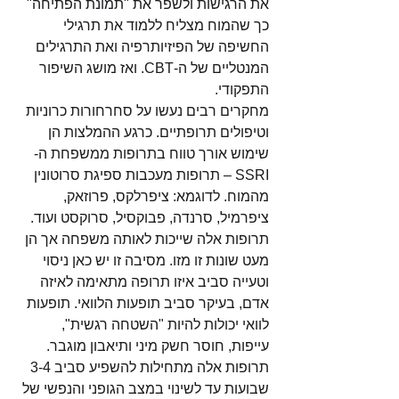
את הרגישות ולשפר את "תמונת הפתיחה" 
כך שהמוח מצליח ללמוד את תרגילי 
החשיפה של הפיזיותרפיה ואת התרגילים 
המנטליים של ה-CBT. ואז מושג השיפור 
התפקודי. 
מחקרים רבים נעשו על סחרחורות כרוניות 
וטיפולים תרופתיים. כרגע ההמלצות הן 
שימוש אורך טווח בתרופות ממשפחת ה-
SSRI – תרופות מעכבות ספיגת סרוטונין 
מהמוח. לדוגמא: ציפרלקס, פרוזאק, 
ציפרמיל, סרנדה, פבוקסיל, סרוקסט ועוד. 
תרופות אלה שייכות לאותה משפחה אך הן 
מעט שונות זו מזו. מסיבה זו יש כאן ניסוי 
וטעייה סביב איזו תרופה מתאימה לאיזה 
אדם, בעיקר סביב תופעות הלוואי. תופעות 
לוואי יכולות להיות "השטחה רגשית", 
עייפות, חוסר חשק מיני ותיאבון מוגבר. 
תרופות אלה מתחילות להשפיע סביב 3-4 
שבועות עד לשינוי במצב הגופני והנפשי של 