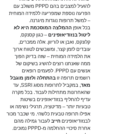
להועיל למצבים בהם PPPD משולב עם 
הפרעה נוספת שמפריעה ללמידה המוחית 
– למשל תרופות נוגדות מיגרנה. 
בכל אופן 
ההמלצה המוסכמת היא לא 
ליטול בנזודיאזפינים
 – כגון קסנקס, 
קלונקס, ואבן או לוריוון. אלה ממכרים, 
עובדים לזמן קצר, ומשבשים לטווח ארוך 
את הלמידה המוחית – שזה בדיוק הפוך 
ממה שאנחנו רוצים להשיג בשיקום של 
אנשים עם PPPD. לפעמים רופאים 
רושמים תרופה זו 
בהתחלה ולזמן מוגבל 
מאד,
 במקביל לתרופות מסוג SSRI, עד 
שהאחרונות מתחילות לעבוד.
בכל מקרה 
עדיף להחליף בנזודיאזפינים בשיטות 
טבעיות יותר – מדיטציה, תרגילי נשימה או 
אפילו תרופה טבעית כלשהי. מי שכבר מכור 
לבנזודיאזפינים 
חייב 
לעבור גמילה מהם 
אחרת סיכויי ההחלמה מ-PPPD נמוכים. 