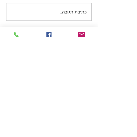
כתיבת תגובה...
Featured Posts
PPPD – Persistent Postural
ור